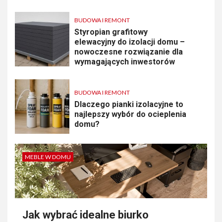
BUDOWA I REMONT
Styropian grafitowy
elewacyjny do izolacji domu –
nowoczesne rozwiązanie dla
wymagających inwestorów
BUDOWA I REMONT
Dlaczego pianki izolacyjne to
najlepszy wybór do ocieplenia
domu?
MEBLE W DOMU
Jak wybrać idealne biurko