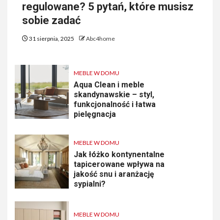
regulowane? 5 pytań, które musisz
sobie zadać
31 sierpnia, 2025
Abc4home
MEBLE W DOMU
Aqua Clean i meble
skandynawskie – styl,
funkcjonalność i łatwa
pielęgnacja
MEBLE W DOMU
Jak łóżko kontynentalne
tapicerowane wpływa na
jakość snu i aranżację
sypialni?
MEBLE W DOMU