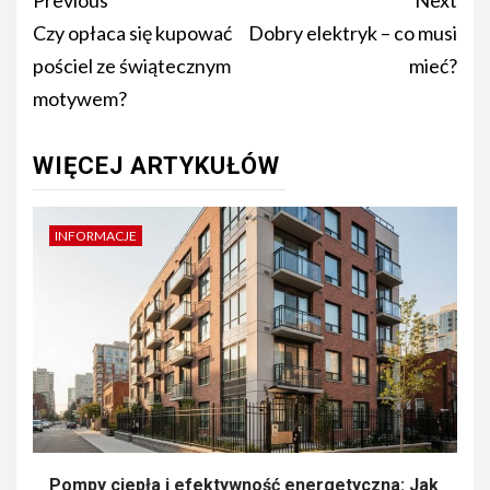
Post
Previous
Next
navigation
Czy opłaca się kupować
Dobry elektryk – co musi
pościel ze świątecznym
mieć?
motywem?
WIĘCEJ ARTYKUŁÓW
INFORMACJE
Pompy ciepła i efektywność energetyczna: Jak