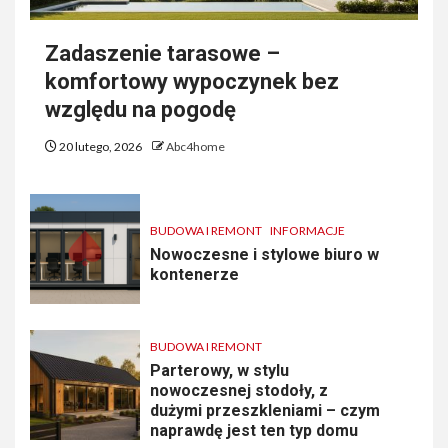
Zadaszenie tarasowe –
komfortowy wypoczynek bez
względu na pogodę
20 lutego, 2026
Abc4home
BUDOWA I REMONT
INFORMACJE
Nowoczesne i stylowe biuro w
kontenerze
BUDOWA I REMONT
Parterowy, w stylu
nowoczesnej stodoły, z
dużymi przeszkleniami – czym
naprawdę jest ten typ domu