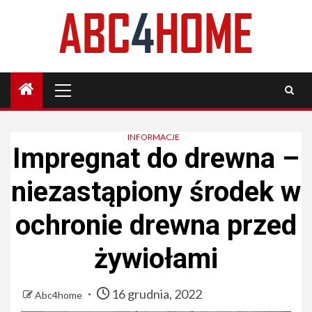
Skip
to
content
Primary
Menu
INFORMACJE
Impregnat do drewna –
niezastąpiony środek w
ochronie drewna przed
żywiołami
16 grudnia, 2022
Abc4home