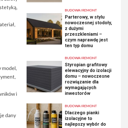
stetyką,
BUDOWA I REMONT
Parterowy, w stylu
nowoczesnej stodoły,
teriał,
z dużymi
przeszkleniami –
czym naprawdę jest
ten typ domu
BUDOWA I REMONT
Styropian grafitowy
y model,
elewacyjny do izolacji
tyment,
domu – nowoczesne
rozwiązanie dla
wymagających
wników i
inwestorów
BUDOWA I REMONT
Dlaczego pianki
je dany
izolacyjne to
najlepszy wybór do