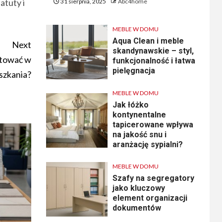
atuty i
31 sierpnia, 2025
Abc4home
MEBLE W DOMU
Aqua Clean i meble
Next
skandynawskie – styl,
stować w
funkcjonalność i łatwa
pielęgnacja
szkania?
MEBLE W DOMU
Jak łóżko
kontynentalne
tapicerowane wpływa
na jakość snu i
aranżację sypialni?
MEBLE W DOMU
Szafy na segregatory
jako kluczowy
element organizacji
dokumentów