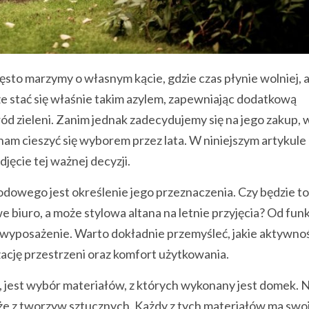
ęsto marzymy o własnym kącie, gdzie czas płynie wolniej, 
 stać się właśnie takim azylem, zapewniając dodatkową
ód zieleni. Zanim jednak zadecydujemy się na jego zakup, 
am cieszyć się wyborem przez lata. W niniejszym artykule
jęcie tej ważnej decyzji.
owego jest określenie jego przeznaczenia. Czy będzie to
iuro, a może stylowa altana na letnie przyjęcia? Od funkc
 i wyposażenie. Warto dokładnie przemyśleć, jakie aktywno
ację przestrzeni oraz komfort użytkowania.
 jest wybór materiałów, z których wykonany jest domek. 
że z tworzyw sztucznych. Każdy z tych materiałów ma swoj