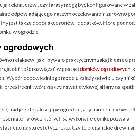
 jak okna, drzwi, czy tarasy mogą być konfigurowane w za
idealnie odpowiadającego naszym oczekiwaniom zarówno po
tny jest także dobór akcesoriów i dodatków, które podnos
domku w ogrodzie.
w ogrodowych
ówno relaksowi, jak i bywało praktycznym zakątkiem do pr
eruje obfitość rozwiązań w postaci
domków ogrodowych
, 
zeb. Wybór odpowiedniego modelu zależy od wielu czynnik
 przestrzeni twórczej czy nawet stylowej altany na spotk
ię nad jego lokalizacją w ogrodzie, aby harmonijnie współ
ność materiałów, z których są wykonane domki, pozwala
łasnego gustu estetycznego. Czy to eleganckie drewnia