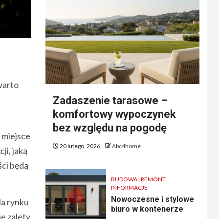
a
warto
Zadaszenie tarasowe –
komfortowy wypoczynek
bez względu na pogodę
 miejsce
20 lutego, 2026
Abc4home
ji, jaką
ści będą
BUDOWA I REMONT
INFORMACJE
Nowoczesne i stylowe
Na rynku
biuro w kontenerze
e zalety