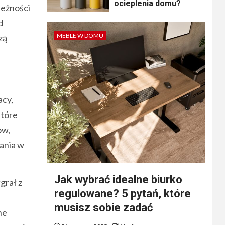
ocieplenia domu?
leżności
d
MEBLE W DOMU
zą
acy,
które
ów,
ania w
Jak wybrać idealne biurko
grał z
regulowane? 5 pytań, które
musisz sobie zadać
ne