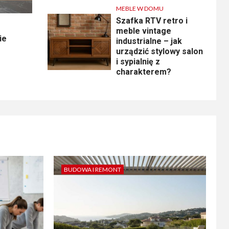
MEBLE W DOMU
Szafka RTV retro i
meble vintage
ie
industrialne – jak
urządzić stylowy salon
i sypialnię z
charakterem?
BUDOWA I REMONT