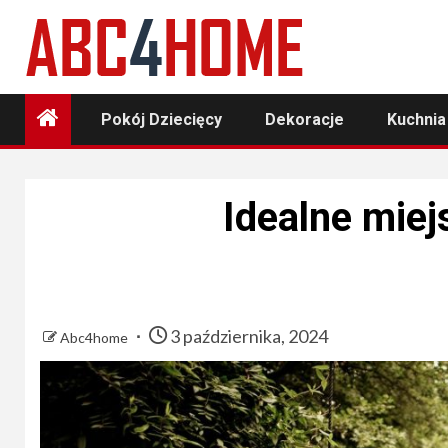
Skip
to
content
Pokój Dziecięcy
Dekoracje
Kuchnia
Idealne miej
3 października, 2024
Abc4home