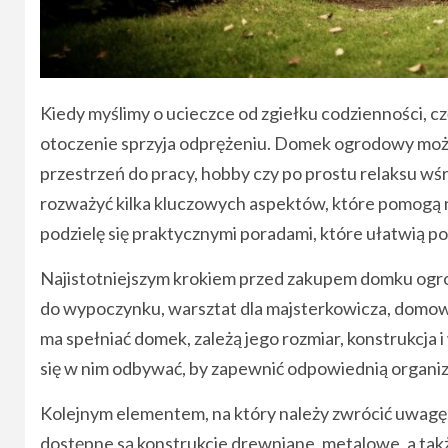
Kiedy myślimy o ucieczce od zgiełku codzienności, cz
otoczenie sprzyja odprężeniu. Domek ogrodowy może
przestrzeń do pracy, hobby czy po prostu relaksu wśr
rozważyć kilka kluczowych aspektów, które pomogą n
podzielę się praktycznymi poradami, które ułatwią pod
Najistotniejszym krokiem przed zakupem domku ogrod
do wypoczynku, warsztat dla majsterkowicza, domowe b
ma spełniać domek, zależą jego rozmiar, konstrukcja
się w nim odbywać, by zapewnić odpowiednią organiz
Kolejnym elementem, na który należy zwrócić uwagę,
dostępne są konstrukcje drewniane, metalowe, a tak