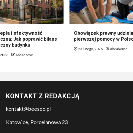
epła i efektywność
Obowiązek prawny udziela
czna: Jak poprawić bilans
pierwszej pomocy w Pols
czny budynku
23 lutego, 2026
Abc4home
, 2026
Abc4home
KONTAKT Z REDAKCJĄ
kontakt@beeseo.pl
Katowice, Porcelanowa 23