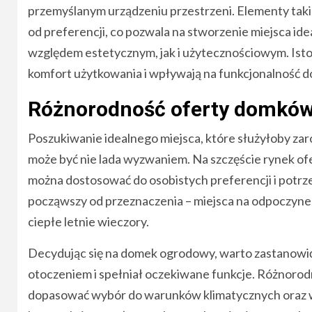
przemyślanym urządzeniu przestrzeni. Elementy takie
od preferencji, co pozwala na stworzenie miejsca 
względem estetycznym, jak i użytecznościowym. Isto
komfort użytkowania i wpływają na funkcjonalność 
Różnorodność oferty domkó
Poszukiwanie idealnego miejsca, które służyłoby zar
może być nie lada wyzwaniem. Na szczęście rynek of
można dostosować do osobistych preferencji i potr
począwszy od przeznaczenia – miejsca na odpoczynek,
ciepłe letnie wieczory.
Decydując się na domek ogrodowy, warto zastanowić s
otoczeniem i spełniał oczekiwane funkcje. Różnorod
dopasować wybór do warunków klimatycznych oraz w