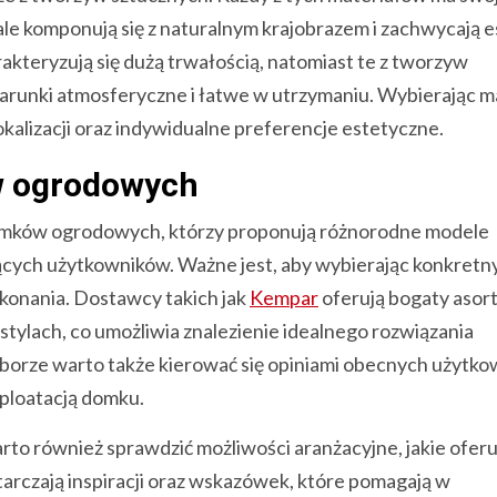
le komponują się z naturalnym krajobrazem i zachwycają e
kteryzują się dużą trwałością, natomiast te z tworzyw
arunki atmosferyczne i łatwe w utrzymaniu. Wybierając ma
kalizacji oraz indywidualne preferencje estetyczne.
w ogrodowych
omków ogrodowych, którzy proponują różnorodne modele
ących użytkowników. Ważne jest, aby wybierając konkretn
ykonania. Dostawcy takich jak
Kempar
oferują bogaty asor
tylach, co umożliwia znalezienie idealnego rozwiązania
orze warto także kierować się opiniami obecnych użytko
ploatacją domku.
to również sprawdzić możliwości aranżacyjne, jakie oferu
arczają inspiracji oraz wskazówek, które pomagają w