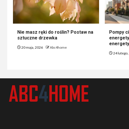
Nie masz ręki do roślin? Postaw na
Pompy ci
sztuczne drzewka
energety
energety
20 maja, 2026
Abc4home
24 lutego