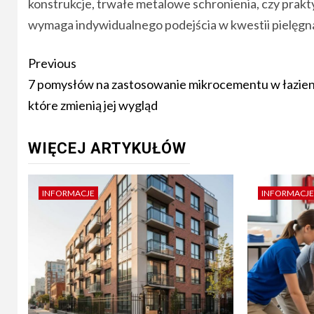
konstrukcje, trwałe metalowe schronienia, czy prakt
wymaga indywidualnego podejścia w kwestii pielęgnac
Post
Previous
navigation
7 pomysłów na zastosowanie mikrocementu w łazien
które zmienią jej wygląd
WIĘCEJ ARTYKUŁÓW
INFORMACJE
INFORMACJE