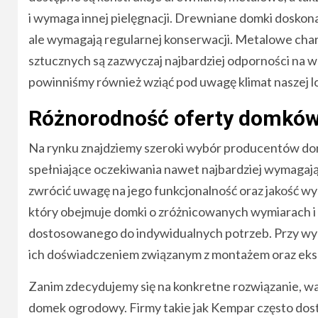
i wymaga innej pielęgnacji. Drewniane domki doskona
ale wymagają regularnej konserwacji. Metalowe chara
sztucznych są zazwyczaj najbardziej odporności na w
powinniśmy również wziąć pod uwagę klimat naszej lo
Różnorodność oferty domkó
Na rynku znajdziemy szeroki wybór producentów d
spełniające oczekiwania nawet najbardziej wymagaj
zwrócić uwagę na jego funkcjonalność oraz jakość w
który obejmuje domki o zróżnicowanych wymiarach i s
dostosowanego do indywidualnych potrzeb. Przy wyb
ich doświadczeniem związanym z montażem oraz eks
Zanim zdecydujemy się na konkretne rozwiązanie, war
domek ogrodowy. Firmy takie jak Kempar często dost