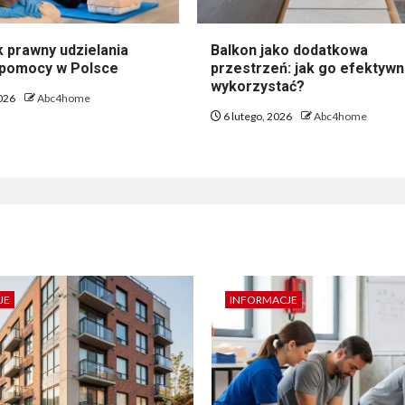
 prawny udzielania
Balkon jako dodatkowa
 pomocy w Polsce
przestrzeń: jak go efektywn
wykorzystać?
2026
Abc4home
6 lutego, 2026
Abc4home
JE
INFORMACJE