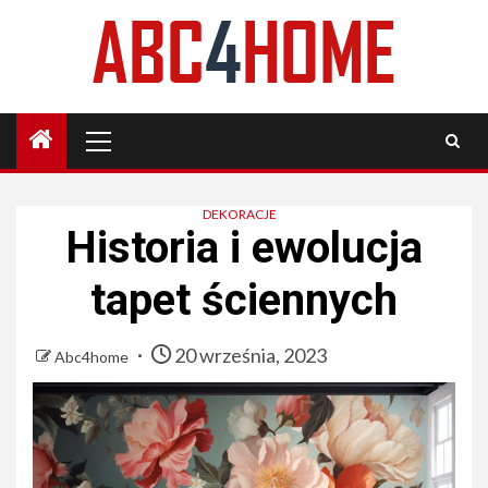
Skip
to
content
Primary
Menu
DEKORACJE
Historia i ewolucja
tapet ściennych
20 września, 2023
Abc4home