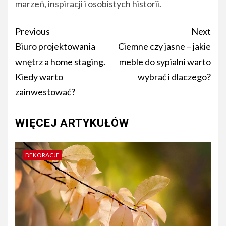
marzeń, inspiracji i osobistych historii.
Post
Previous
Next
navigation
Biuro projektowania
Ciemne czy jasne – jakie
wnętrz a home staging.
meble do sypialni warto
Kiedy warto
wybrać i dlaczego?
zainwestować?
WIĘCEJ ARTYKUŁÓW
DEKORACJE