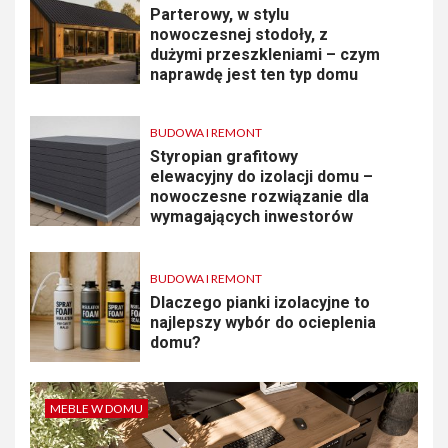
Parterowy, w stylu
nowoczesnej stodoły, z
dużymi przeszkleniami – czym
naprawdę jest ten typ domu
BUDOWA I REMONT
Styropian grafitowy
elewacyjny do izolacji domu –
nowoczesne rozwiązanie dla
wymagających inwestorów
BUDOWA I REMONT
Dlaczego pianki izolacyjne to
najlepszy wybór do ocieplenia
domu?
MEBLE W DOMU