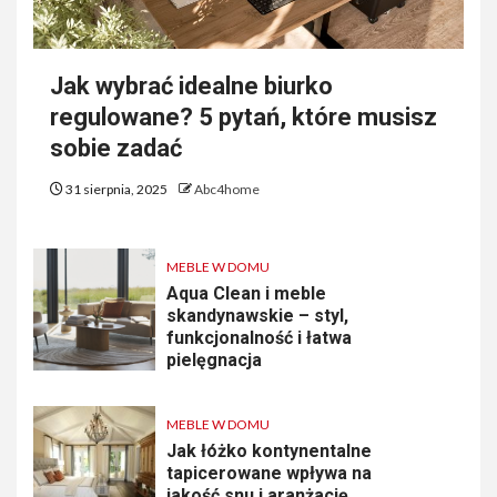
Jak wybrać idealne biurko
regulowane? 5 pytań, które musisz
sobie zadać
31 sierpnia, 2025
Abc4home
MEBLE W DOMU
Aqua Clean i meble
skandynawskie – styl,
funkcjonalność i łatwa
pielęgnacja
MEBLE W DOMU
Jak łóżko kontynentalne
tapicerowane wpływa na
jakość snu i aranżację