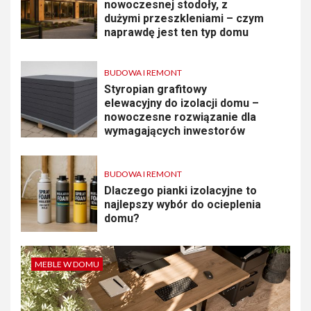
nowoczesnej stodoły, z
dużymi przeszkleniami – czym
naprawdę jest ten typ domu
BUDOWA I REMONT
Styropian grafitowy
elewacyjny do izolacji domu –
nowoczesne rozwiązanie dla
wymagających inwestorów
BUDOWA I REMONT
Dlaczego pianki izolacyjne to
najlepszy wybór do ocieplenia
domu?
MEBLE W DOMU