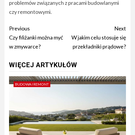
problemów związanych z pracami budowlanymi
czy remontowymi.
Post
Previous
Next
navigation
Czy filiżanki można myć
W jakim celu stosuje się
w zmywarce?
przekładniki prądowe?
WIĘCEJ ARTYKUŁÓW
BUDOWA I REMONT