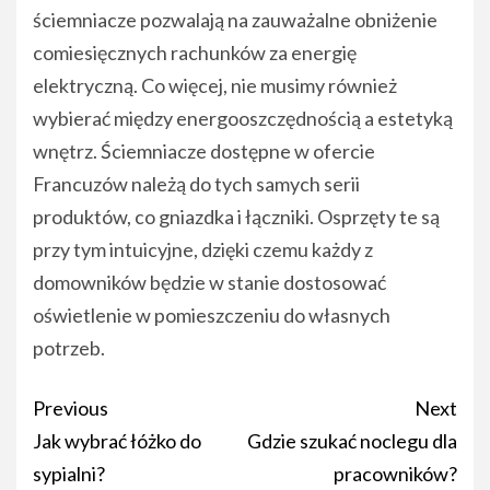
ściemniacze pozwalają na zauważalne obniżenie
comiesięcznych rachunków za energię
elektryczną. Co więcej, nie musimy również
wybierać między energooszczędnością a estetyką
wnętrz. Ściemniacze dostępne w ofercie
Francuzów należą do tych samych serii
produktów, co gniazdka i łączniki. Osprzęty te są
przy tym intuicyjne, dzięki czemu każdy z
domowników będzie w stanie dostosować
oświetlenie w pomieszczeniu do własnych
potrzeb.
Post
Previous
Next
navigation
Jak wybrać łóżko do
Gdzie szukać noclegu dla
sypialni?
pracowników?