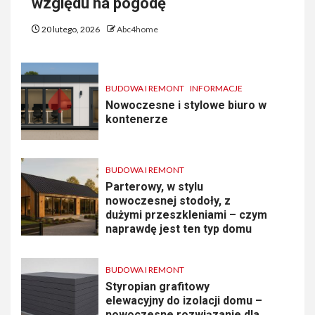
względu na pogodę
20 lutego, 2026
Abc4home
BUDOWA I REMONT
INFORMACJE
Nowoczesne i stylowe biuro w
kontenerze
BUDOWA I REMONT
Parterowy, w stylu
nowoczesnej stodoły, z
dużymi przeszkleniami – czym
naprawdę jest ten typ domu
BUDOWA I REMONT
Styropian grafitowy
elewacyjny do izolacji domu –
nowoczesne rozwiązanie dla