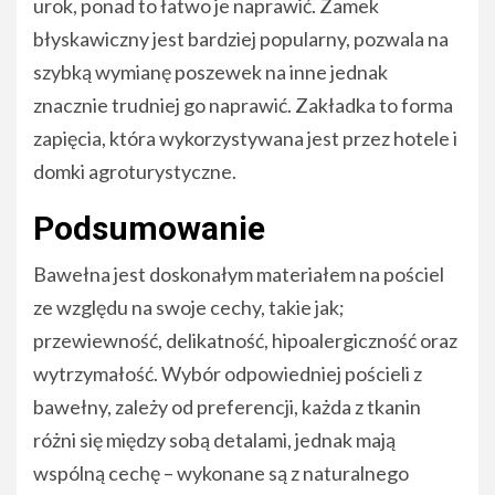
urok, ponad to łatwo je naprawić. Zamek
błyskawiczny jest bardziej popularny, pozwala na
szybką wymianę poszewek na inne jednak
znacznie trudniej go naprawić. Zakładka to forma
zapięcia, która wykorzystywana jest przez hotele i
domki agroturystyczne.
Podsumowanie
Bawełna jest doskonałym materiałem na pościel
ze względu na swoje cechy, takie jak;
przewiewność, delikatność, hipoalergiczność oraz
wytrzymałość. Wybór odpowiedniej pościeli z
bawełny, zależy od preferencji, każda z tkanin
różni się między sobą detalami, jednak mają
wspólną cechę – wykonane są z naturalnego