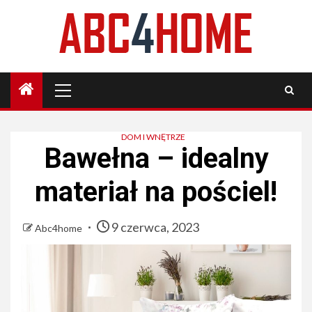
Skip
to
content
Primary
Menu
DOM I WNĘTRZE
Bawełna – idealny
materiał na pościel!
9 czerwca, 2023
Abc4home