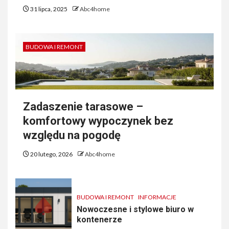
31 lipca, 2025
Abc4home
BUDOWA I REMONT
Zadaszenie tarasowe –
komfortowy wypoczynek bez
względu na pogodę
20 lutego, 2026
Abc4home
BUDOWA I REMONT
INFORMACJE
Nowoczesne i stylowe biuro w
kontenerze