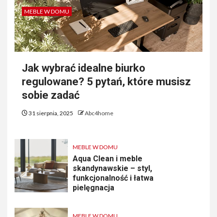
MEBLE W DOMU
Jak wybrać idealne biurko
regulowane? 5 pytań, które musisz
sobie zadać
31 sierpnia, 2025
Abc4home
MEBLE W DOMU
Aqua Clean i meble
skandynawskie – styl,
funkcjonalność i łatwa
pielęgnacja
MEBLE W DOMU