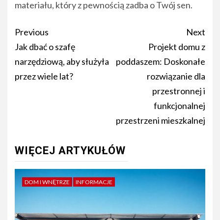
materiału, który z pewnością zadba o Twój sen.
Post
Previous
Next
navigation
Jak dbać o szafę
Projekt domu z
narzędziową, aby służyła
poddaszem: Doskonałe
przez wiele lat?
rozwiązanie dla
przestronnej i
funkcjonalnej
przestrzeni mieszkalnej
WIĘCEJ ARTYKUŁÓW
DOM I WNĘTRZE
INFORMACJE