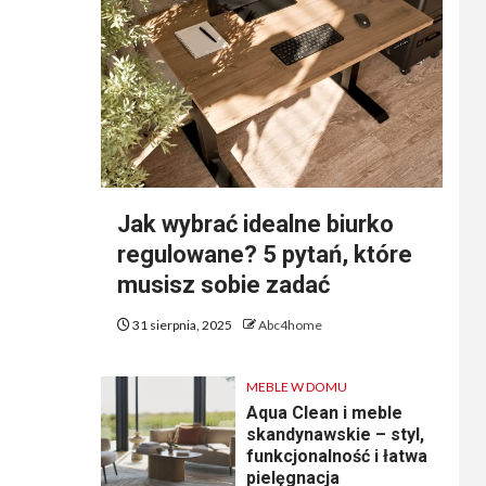
Jak wybrać idealne biurko
regulowane? 5 pytań, które
musisz sobie zadać
31 sierpnia, 2025
Abc4home
MEBLE W DOMU
Aqua Clean i meble
skandynawskie – styl,
funkcjonalność i łatwa
pielęgnacja