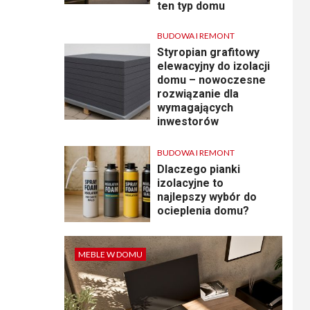
ten typ domu
BUDOWA I REMONT
Styropian grafitowy
elewacyjny do izolacji
domu – nowoczesne
rozwiązanie dla
wymagających
inwestorów
BUDOWA I REMONT
Dlaczego pianki
izolacyjne to
najlepszy wybór do
ocieplenia domu?
MEBLE W DOMU