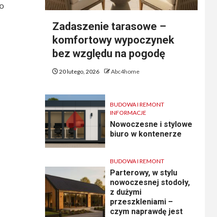
ko
Zadaszenie tarasowe –
komfortowy wypoczynek
bez względu na pogodę
20 lutego, 2026
Abc4home
BUDOWA I REMONT
INFORMACJE
Nowoczesne i stylowe
biuro w kontenerze
BUDOWA I REMONT
Parterowy, w stylu
nowoczesnej stodoły,
z dużymi
przeszkleniami –
czym naprawdę jest