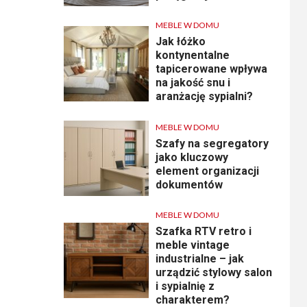
MEBLE W DOMU
Jak łóżko
kontynentalne
tapicerowane wpływa
na jakość snu i
aranżację sypialni?
MEBLE W DOMU
Szafy na segregatory
jako kluczowy
element organizacji
dokumentów
MEBLE W DOMU
Szafka RTV retro i
meble vintage
industrialne – jak
urządzić stylowy salon
i sypialnię z
charakterem?