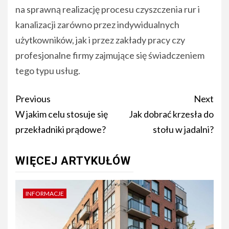
na sprawną realizację procesu czyszczenia rur i
kanalizacji zarówno przez indywidualnych
użytkowników, jak i przez zakłady pracy czy
profesjonalne firmy zajmujące się świadczeniem
tego typu usług.
Post
Previous
Next
navigation
W jakim celu stosuje się
Jak dobrać krzesła do
przekładniki prądowe?
stołu w jadalni?
WIĘCEJ ARTYKUŁÓW
INFORMACJE