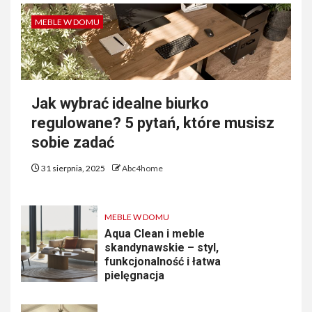
MEBLE W DOMU
Jak wybrać idealne biurko
regulowane? 5 pytań, które musisz
sobie zadać
31 sierpnia, 2025
Abc4home
MEBLE W DOMU
Aqua Clean i meble
skandynawskie – styl,
funkcjonalność i łatwa
pielęgnacja