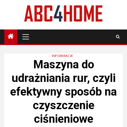
Skip
to
content
Primary
Menu
INFORMACJE
Maszyna do
udrażniania rur, czyli
efektywny sposób na
czyszczenie
ciśnieniowe