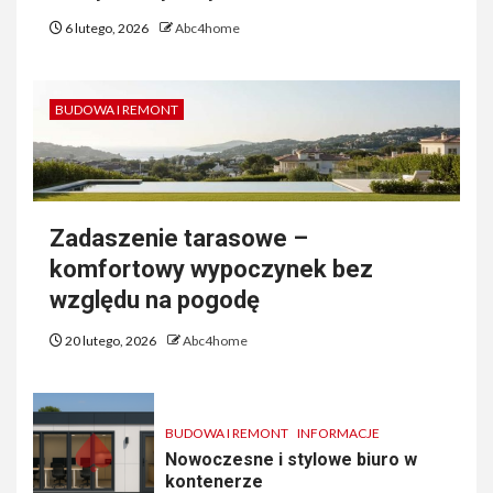
6 lutego, 2026
Abc4home
BUDOWA I REMONT
Zadaszenie tarasowe –
komfortowy wypoczynek bez
względu na pogodę
20 lutego, 2026
Abc4home
BUDOWA I REMONT
INFORMACJE
Nowoczesne i stylowe biuro w
kontenerze